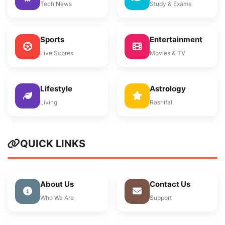
Tech News
Study & Exams
Sports
Entertainment
Live Scores
Movies & TV
Lifestyle
Astrology
Living
Rashifal
QUICK LINKS
About Us
Contact Us
Who We Are
Support