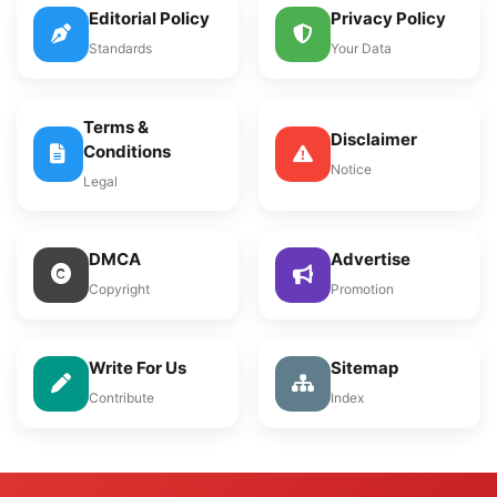
Editorial Policy
Privacy Policy
Standards
Your Data
Terms &
Disclaimer
Conditions
Notice
Legal
DMCA
Advertise
Copyright
Promotion
Write For Us
Sitemap
Contribute
Index