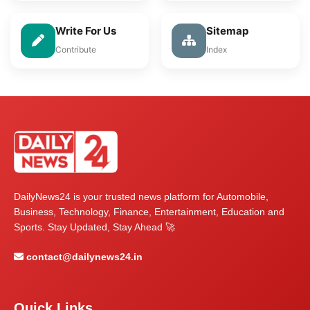
Write For Us
Sitemap
Contribute
Index
DailyNews24 is your trusted news platform for Automobile,
Business, Technology, Finance, Entertainment, Education and
Sports. Stay Updated, Stay Ahead 🚀
contact@dailynews24.in
Quick Links