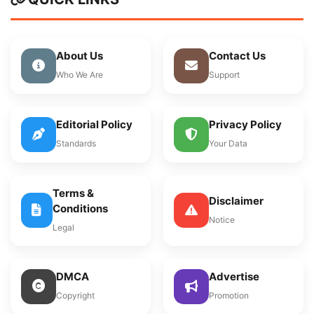
About Us
Contact Us
Who We Are
Support
Editorial Policy
Privacy Policy
Standards
Your Data
Terms &
Disclaimer
Conditions
Notice
Legal
DMCA
Advertise
Copyright
Promotion