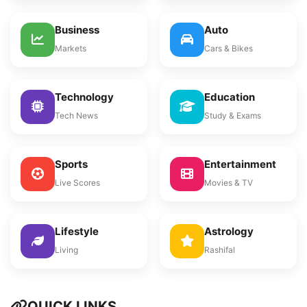
Business
Auto
Markets
Cars & Bikes
Technology
Education
Tech News
Study & Exams
Sports
Entertainment
Live Scores
Movies & TV
Lifestyle
Astrology
Living
Rashifal
QUICK LINKS