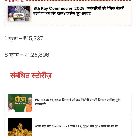
8th Pay Commission 2025: कर्मचारियों की बेसिक सैलरी
बढ़ेगी या भत्ते होंगे खत्म? जानिए पूरा अपडेट
1 ग्राम – ₹15,737
8 ग्राम – ₹1,25,896
संबंधित स्टोरीज़
PM Kisan Yojana: किसानों को कब मिलेगी अगली किस्त? जानिए पूरी
जानकारी
आज नहीं बढ़े Gold Price! जानें 18K, 22K और 24K सोने के नए रेट