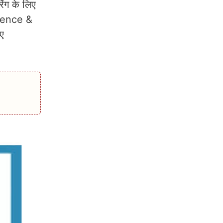
ंग के लिए
ience &
ए