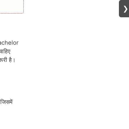
❯
achelor
चाहिए
ूरी है।
जिसमें