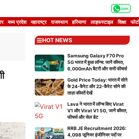
Join
ार
मध्य प्रदेश
महाराष्ट्र
राजस्थान
हरियाणा
लाइफस्टाइल
शिक्षा
फोटो
HOT NEWS
Samsung Galaxy F70 Pro
5G भारत में हुआ लॉन्च: जानें कीमत,
6,000mAh बैटरी और सभी फीचर्स
गी
Gold Price Today: भारत में सोने
के 24-कैरेट और 22-कैरेट सोने की
ताज़ा कीमतें देखें
Lava ने भारत में लॉन्च किए Virat
V1 और Virat V1 5G, जानें कीमत,
फीचर्स और सेल डेट
RRB JE Recruitment 2026:
4,098 जूनियर इंजीनियर पदों पर