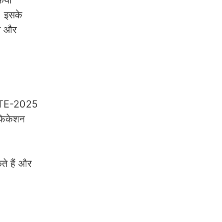
किया
, इसके
शन और
GATE-2025
िफिकेशन
े हैं और