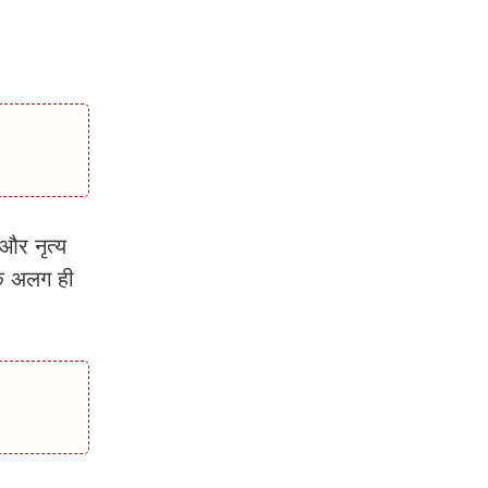
और नृत्य
एक अलग ही