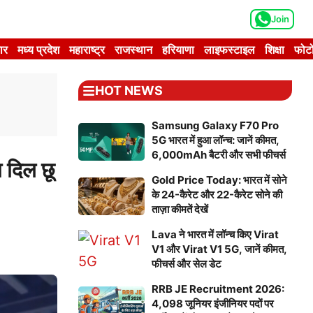
Join
ार
मध्य प्रदेश
महाराष्ट्र
राजस्थान
हरियाणा
लाइफस्टाइल
शिक्षा
फोटो
HOT NEWS
Samsung Galaxy F70 Pro
5G भारत में हुआ लॉन्च: जानें कीमत,
6,000mAh बैटरी और सभी फीचर्स
दिल छू
Gold Price Today: भारत में सोने
के 24-कैरेट और 22-कैरेट सोने की
ताज़ा कीमतें देखें
Lava ने भारत में लॉन्च किए Virat
V1 और Virat V1 5G, जानें कीमत,
फीचर्स और सेल डेट
RRB JE Recruitment 2026:
4,098 जूनियर इंजीनियर पदों पर