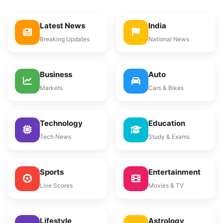
Latest News
India
Breaking Updates
National News
Business
Auto
Markets
Cars & Bikes
Technology
Education
Tech News
Study & Exams
Sports
Entertainment
Live Scores
Movies & TV
Lifestyle
Astrology