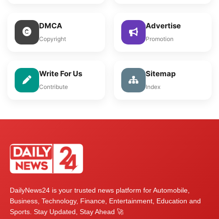
DMCA
Advertise
Copyright
Promotion
Write For Us
Sitemap
Contribute
Index
DailyNews24 is your trusted news platform for Automobile,
Business, Technology, Finance, Entertainment, Education and
Sports. Stay Updated, Stay Ahead 🚀