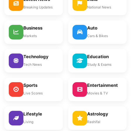
Breaking Updates
National News
Business
Auto
Markets
Cars & Bikes
Technology
Education
Tech News
Study & Exams
Sports
Entertainment
Live Scores
Movies & TV
Lifestyle
Astrology
Living
Rashifal