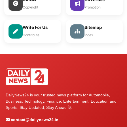
Copyright
Promotion
Write For Us
Sitemap
Contribute
Index
DailyNews24 is your trusted news platform for Automobile,
Business, Technology, Finance, Entertainment, Education and
Sports. Stay Updated, Stay Ahead 🚀
contact@dailynews24.in