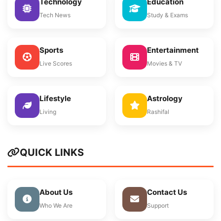
Technology
Education
Tech News
Study & Exams
Sports
Entertainment
Live Scores
Movies & TV
Lifestyle
Astrology
Living
Rashifal
QUICK LINKS
About Us
Contact Us
Who We Are
Support