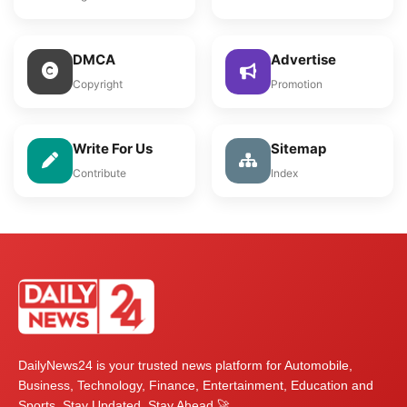
DMCA
Advertise
Copyright
Promotion
Write For Us
Sitemap
Contribute
Index
DailyNews24 is your trusted news platform for Automobile,
Business, Technology, Finance, Entertainment, Education and
Sports. Stay Updated, Stay Ahead 🚀