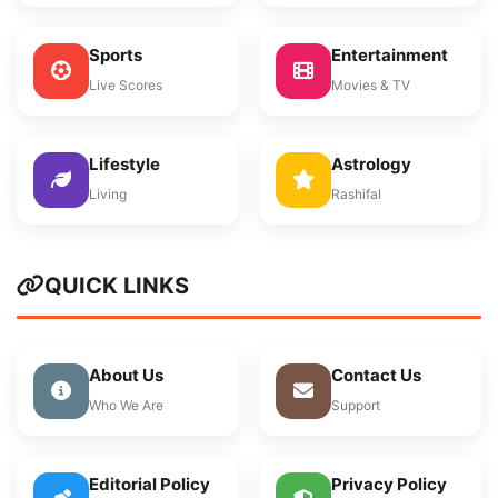
Sports
Entertainment
Live Scores
Movies & TV
Lifestyle
Astrology
Living
Rashifal
QUICK LINKS
About Us
Contact Us
Who We Are
Support
Editorial Policy
Privacy Policy