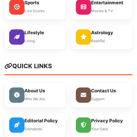
Sports
Entertainment
Live Scores
Movies & TV
Lifestyle
Astrology
Living
Rashifal
QUICK LINKS
About Us
Contact Us
Who We Are
Support
Editorial Policy
Privacy Policy
Standards
Your Data