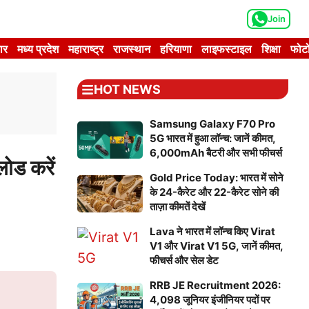
Join
ार
मध्य प्रदेश
महाराष्ट्र
राजस्थान
हरियाणा
लाइफस्टाइल
शिक्षा
फोटो
HOT NEWS
Samsung Galaxy F70 Pro
5G भारत में हुआ लॉन्च: जानें कीमत,
6,000mAh बैटरी और सभी फीचर्स
ड करें
Gold Price Today: भारत में सोने
के 24-कैरेट और 22-कैरेट सोने की
ताज़ा कीमतें देखें
Lava ने भारत में लॉन्च किए Virat
V1 और Virat V1 5G, जानें कीमत,
फीचर्स और सेल डेट
RRB JE Recruitment 2026:
4,098 जूनियर इंजीनियर पदों पर