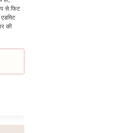
ूप से फिट
े एडमिट
कार की