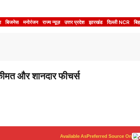
श
बिजनेस
मनोरंजन
राज्य न्यूज़
उत्तर प्रदेश
झारखंड
दिल्ली NCR
बिह
कीमत और शानदार फीचर्स
Available As
Preferred Source On