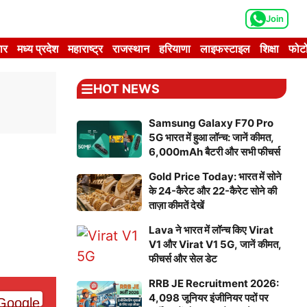
Join
ार
मध्य प्रदेश
महाराष्ट्र
राजस्थान
हरियाणा
लाइफस्टाइल
शिक्षा
फोटो
HOT NEWS
Samsung Galaxy F70 Pro
5G भारत में हुआ लॉन्च: जानें कीमत,
6,000mAh बैटरी और सभी फीचर्स
Gold Price Today: भारत में सोने
के 24-कैरेट और 22-कैरेट सोने की
ताज़ा कीमतें देखें
Lava ने भारत में लॉन्च किए Virat
V1 और Virat V1 5G, जानें कीमत,
फीचर्स और सेल डेट
RRB JE Recruitment 2026:
4,098 जूनियर इंजीनियर पदों पर