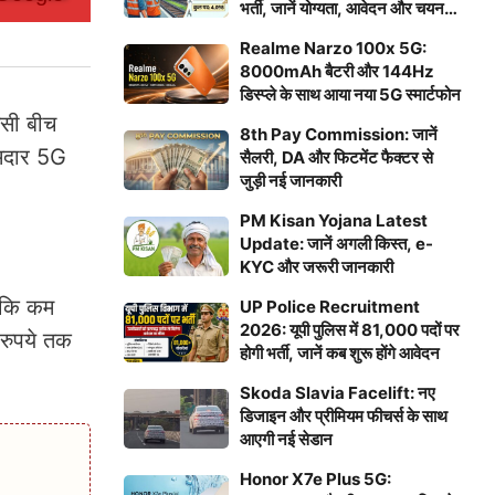
भर्ती, जानें योग्यता, आवेदन और चयन
प्रक्रिया
Realme Narzo 100x 5G:
8000mAh बैटरी और 144Hz
डिस्प्ले के साथ आया नया 5G स्मार्टफोन
इसी बीच
8th Pay Commission: जानें
दमदार 5G
सैलरी, DA और फिटमेंट फैक्टर से
जुड़ी नई जानकारी
PM Kisan Yojana Latest
Update: जानें अगली किस्त, e-
KYC और जरूरी जानकारी
 कि कम
UP Police Recruitment
2026: यूपी पुलिस में 81,000 पदों पर
 रुपये तक
होगी भर्ती, जानें कब शुरू होंगे आवेदन
Skoda Slavia Facelift: नए
डिजाइन और प्रीमियम फीचर्स के साथ
आएगी नई सेडान
Honor X7e Plus 5G: